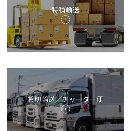
特積輸送
貸切輸送／チャーター便