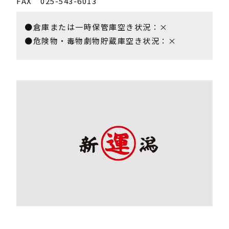
FAX 025-543-6013
●倉庫または一時保管庫空き状況：×
●危険物・毒物劇物貯蔵庫空き状況：×